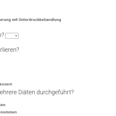
erung mit Unterdruckbehandlung
n?
rlieren?
bessern
mehrere Diäten durchgeführt?
ten
ugenommen